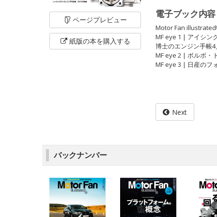
電子ブック内容
ページ
プレビュー
Motor Fan ill
MF eye 1 | アイシ
紙版の本を
購入する
博士のエンジン手帳4
MF eye 2 | ボ
MF eye 3 | 日
Next
バックナンバー