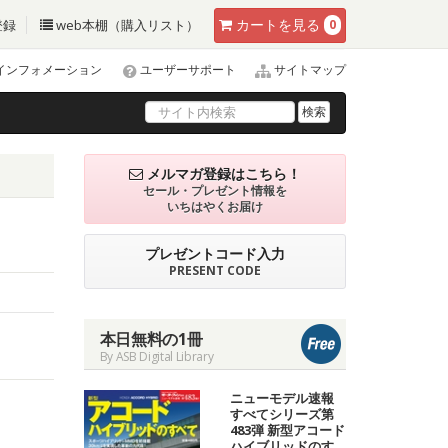
カート
を見る
登録
web本棚（購入リスト）
0
インフォメーション
ユーザーサポート
サイトマップ
検索
メルマガ登録はこちら！
セール・プレゼント情報を
いちはやくお届け
プレゼントコード入力
PRESENT CODE
本日無料の1冊
By ASB Digital Library
ニューモデル速報
すべてシリーズ第
483弾 新型アコード
ハイブリッドのす