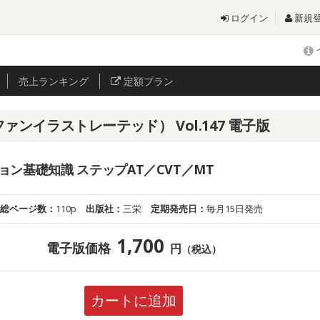
ログイン
新規
売上
ランキング
定額プラン
ーターファンイラストレーテッド） Vol.147 電子版
ン基礎知識 ステップAT／CVT／MT
総ページ数：
110p
出版社：
三栄
定期発売日：
毎月15日発売
1,700
電子版価格
円
（税込）
カートに追加