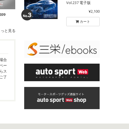
Vol.237 電子版
¥2,100
209
カート
もっと見る
場合
ペー
らス
ご了