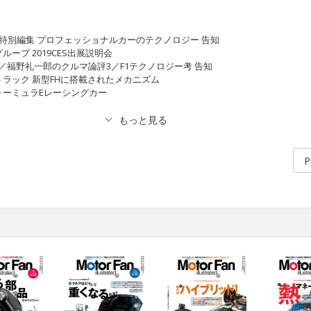
ustrated特別編集 プロフェッショナルカーのテクノロジー 告知
ングループ 2019CES出展説明会
／福野礼一郎のクルマ論評3／F1テクノロジー考 告知
ルボ・トラック 新型FHに搭載されたメカニズム
産のフォーミュラEレーシングカー
P