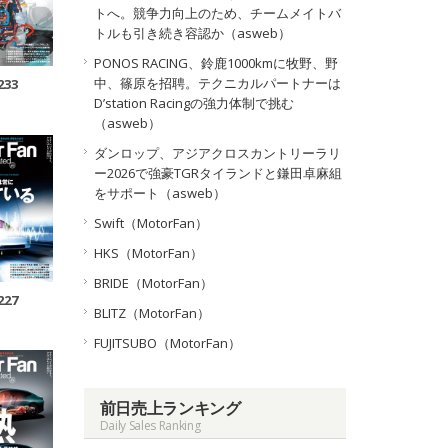
トへ。競争力向上のため、チームメイトバ
トルも引き続き容認か（asweb）
PONOS RACING、鈴鹿1000kmに牧野、野
中、篠原を招聘。テクニカルパートナーは
233
D’station Racingの強力体制で挑む
（asweb）
ダンロップ、アジアクロスカントリーラリ
ー2026で強豪TGRタイランドと鎌田卓麻組
をサポート（asweb）
Swift（MotorFan）
HKS（MotorFan）
BRIDE（MotorFan）
227
BLITZ（MotorFan）
FUJITSUBO（MotorFan）
前日売上ランキング
Daily Sales Ranking