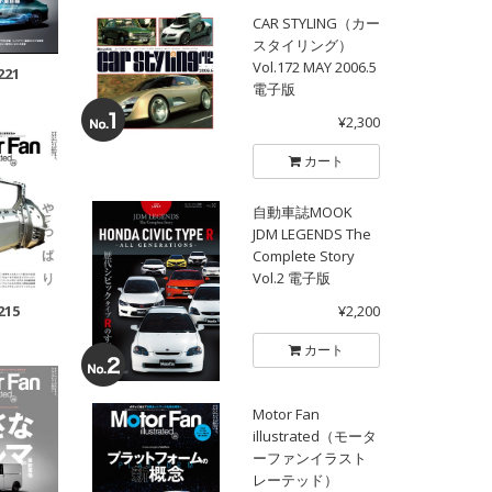
CAR STYLING（カー
スタイリング）
Vol.172 MAY 2006.5
221
電子版
¥2,300
カート
自動車誌MOOK
JDM LEGENDS The
Complete Story
Vol.2 電子版
¥2,200
215
カート
Motor Fan
illustrated（モータ
ーファンイラスト
レーテッド）