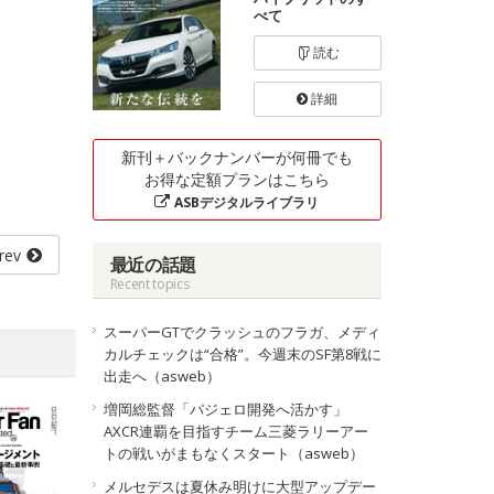
べて
読む
詳細
新刊＋バックナンバーが何冊でも
お得な定額プランはこちら
ASBデジタルライブラリ
rev
最近の話題
Recent topics
スーパーGTでクラッシュのフラガ、メディ
カルチェックは“合格”。今週末のSF第8戦に
出走へ（asweb）
増岡総監督「パジェロ開発へ活かす」
AXCR連覇を目指すチーム三菱ラリーアー
トの戦いがまもなくスタート（asweb）
メルセデスは夏休み明けに大型アップデー