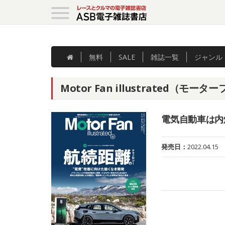
無料
SALE
雑誌
一覧
ジャンル
Motor Fan illustrated（モ
電気自動車は内
発売日：
2022.04.15