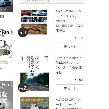
Daily Sales Ranking
CAR STYLING（カー
スタイリング）
221
Vol.090
SEPTEMBER 1992.9
電子版
¥2,100
カート
モータースポーツ
誌MOOK ル・マ
ン。見果てぬ夢 電
215
子版
¥1,600
カート
AUTO SPORT（オ
ートスポーツ）