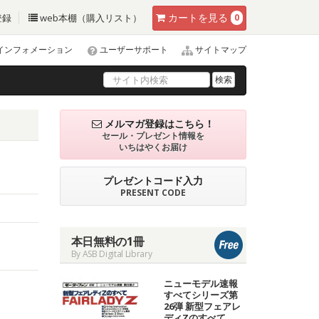
カート
を見る
登録
web本棚（購入リスト）
0
インフォメーション
ユーザーサポート
サイトマップ
検索
メルマガ登録はこちら！
セール・プレゼント情報を
いちはやくお届け
プレゼントコード入力
PRESENT CODE
本日無料の1冊
By ASB Digital Library
ニューモデル速報
すべてシリーズ第
26弾 新型フェアレ
ディZのすべて