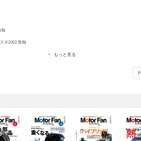
 告知
タ2022 告知
P