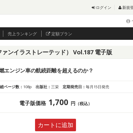
ログイン
新規
売上
ランキング
定額プラン
ーターファンイラストレーテッド） Vol.187 電子版
燃エンジン車の航続距離を超えるのか？
総ページ数：
108p
出版社：
三栄
定期発売日：
毎月15日発売
1,700
電子版価格
円
（税込）
カートに追加