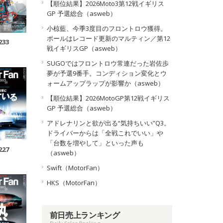
【順位結果】2026Moto3第12戦イギリス
GP 予選総合（asweb）
小椋藍、今季3度目のフロントロウ獲得。
ポールはレコード更新のマルティン／第12
233
戦イギリスGP（asweb）
SUGOではフロントロウ常連だった岩佐歩
夢が予選9番手。コンディション変化とウ
ォームアップラップが影響か（asweb）
【順位結果】2026MotoGP第12戦イギリス
GP 予選総合（asweb）
アドレナリンと欲が出る“気持ちいい”Q3。
ドライバーからは「全戦これでいい」や
「台数を増やして」といった声も
227
（asweb）
Swift（MotorFan）
HKS（MotorFan）
前日売上ランキング