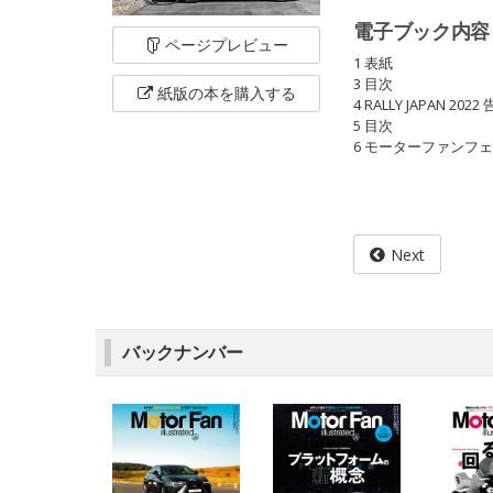
電子ブック内容
ページ
プレビュー
1 表紙
3 目次
紙版の本を
購入する
4 RALLY JAPAN 2022
5 目次
6 モーターファンフェス
Next
バックナンバー