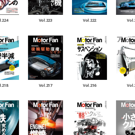
l.224
Vol.223
Vol.222
Vol.
l.218
Vol.217
Vol.216
Vol.