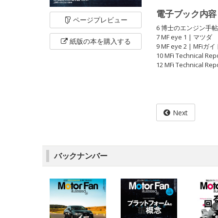
電子ブック内容
ページ
プレビュー
6 博士のエンジン手
7 MF eye 1 | マ
紙版の本を
購入する
9 MF eye 2 | 
10 MFi Technical 
12 MFi Technica
Next
バックナンバー