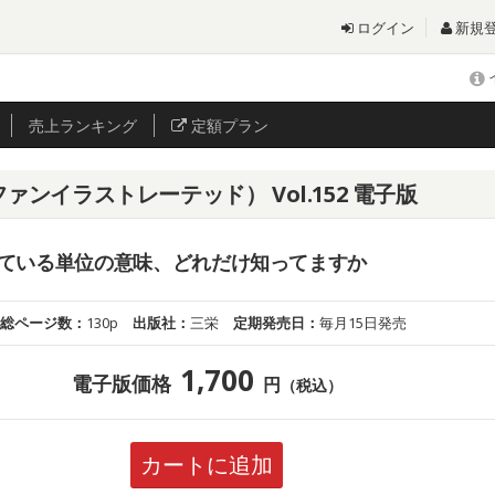
ログイン
新規
売上
ランキング
定額プラン
ーターファンイラストレーテッド） Vol.152 電子版
ている単位の意味、どれだけ知ってますか
総ページ数：
130p
出版社：
三栄
定期発売日：
毎月15日発売
1,700
電子版価格
円
（税込）
カートに追加