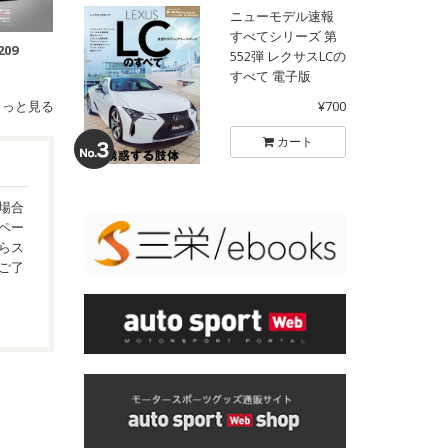
ニューモデル速報
すべてシリーズ 第
209
552弾 レクサスLCの
すべて 電子版
もっと見る
¥700
カート
場合
ペー
らス
ご了