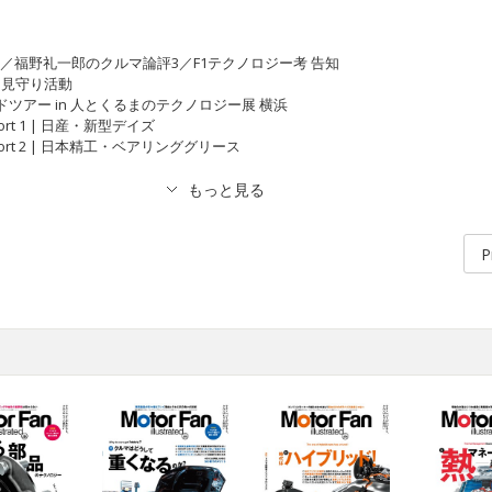
帖／福野礼一郎のクルマ論評3／F1テクノロジー考 告知
ツダ 見守り活動
MFiガイドツアー in 人とくるまのテクノロジー展 横浜
Report 1 | 日産・新型デイズ
l Report 2 | 日本精工・ベアリンググリース
P