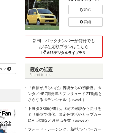
読む
詳細
新刊＋バックナンバーが何冊でも
お得な定額プランはこちら
ASBデジタルライブラリ
rev
最近の話題
Recent topics
「自信が揺らいだ」苦境からの初優勝。ホ
ンダ／HRC開発陣のプレリュードGT覚醒と
さらなるポテンシャル（asweb）
トヨタGR86が進化。S耐の経験から走りを
ミリ単位で強化、限定色復活やカップカー
にAT追加など改良点多数（asweb）
フォード・レーシング、新型ハイパーカー