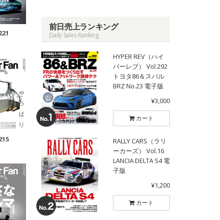
前日売上ランキング
221
Daily Sales Ranking
HYPER REV（ハイ
パーレブ） Vol.292
トヨタ86＆スバル
BRZ No.23 電子版
¥3,000
カート
215
RALLY CARS（ラリ
ーカーズ） Vol.16
LANCIA DELTA S4 電
子版
¥1,200
カート