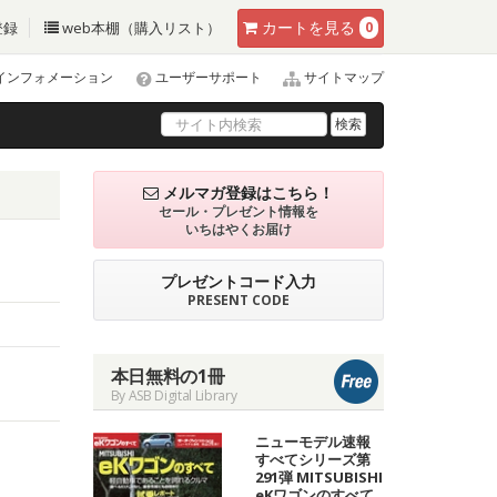
カート
を見る
登録
web本棚（購入リスト）
0
インフォメーション
ユーザーサポート
サイトマップ
検索
メルマガ登録はこちら！
セール・プレゼント情報を
いちはやくお届け
プレゼントコード入力
PRESENT CODE
本日無料の1冊
By ASB Digital Library
ニューモデル速報
すべてシリーズ第
291弾 MITSUBISHI
eKワゴンのすべて