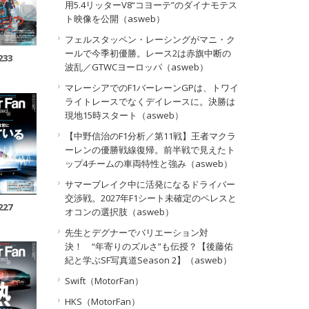
用5.4リッターV8“コヨーテ”のダイナモテス
ト映像を公開（asweb）
フェルスタッペン・レーシングがマニ・ク
ールで今季初優勝。レース2は赤旗中断の
233
波乱／GTWCヨーロッパ（asweb）
マレーシアでのF1バーレーンGPは、トワイ
ライトレースでなくデイレースに。決勝は
現地15時スタート（asweb）
【中野信治のF1分析／第11戦】王者マクラ
ーレンの優勝戦線復帰。前半戦で見えたト
ップ4チームの車両特性と強み（asweb）
サマーブレイク中に活発になるドライバー
交渉戦。2027年F1シート未確定のペレスと
227
オコンの選択肢（asweb）
先生とデグナーでバリエーション対
決！ “年寄りのズルさ”も伝授？【後藤佑
紀と学ぶSF写真道Season 2】（asweb）
Swift（MotorFan）
HKS（MotorFan）